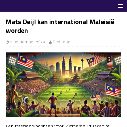
Mats Deijl kan international Maleisië
worden
2 september 2024
Redactie
Een interlandloopbaan voor Suriname, Curaçao of