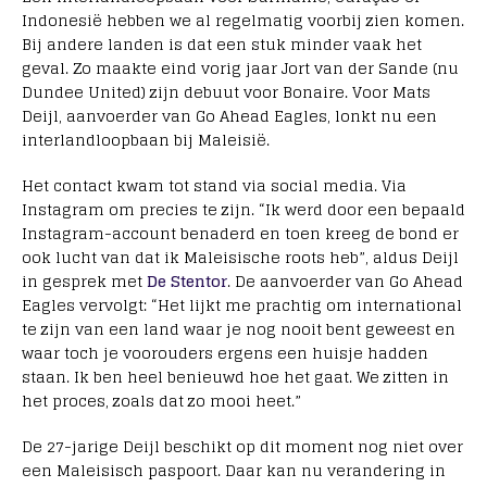
Indonesië hebben we al regelmatig voorbij zien komen.
Bij andere landen is dat een stuk minder vaak het
geval. Zo maakte eind vorig jaar Jort van der Sande (nu
Dundee United) zijn debuut voor Bonaire. Voor Mats
Deijl, aanvoerder van Go Ahead Eagles, lonkt nu een
interlandloopbaan bij Maleisië.
Het contact kwam tot stand via social media. Via
Instagram om precies te zijn. “Ik werd door een bepaald
Instagram-account benaderd en toen kreeg de bond er
ook lucht van dat ik Maleisische roots heb”, aldus Deijl
in gesprek met
De Stentor
. De aanvoerder van Go Ahead
Eagles vervolgt: “Het lijkt me prachtig om international
te zijn van een land waar je nog nooit bent geweest en
waar toch je voorouders ergens een huisje hadden
staan. Ik ben heel benieuwd hoe het gaat. We zitten in
het proces, zoals dat zo mooi heet.”
De 27-jarige Deijl beschikt op dit moment nog niet over
een Maleisisch paspoort. Daar kan nu verandering in