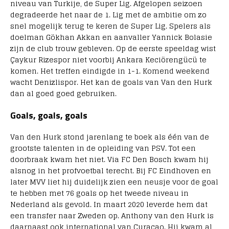
niveau van Turkije, de Super Lig. Afgelopen seizoen
degradeerde het naar de 1. Lig met de ambitie om zo
snel mogelijk terug te keren de Super Lig. Spelers als
doelman Gökhan Akkan en aanvaller Yannick Bolasie
zijn de club trouw gebleven. Op de eerste speeldag wist
Çaykur Rizespor niet voorbij Ankara Keciörengücü te
komen. Het treffen eindigde in 1-1. Komend weekend
wacht Denizlispor. Het kan de goals van Van den Hurk
dan al goed goed gebruiken.
Goals, goals, goals
Van den Hurk stond jarenlang te boek als één van de
grootste talenten in de opleiding van PSV. Tot een
doorbraak kwam het niet. Via FC Den Bosch kwam hij
alsnog in het profvoetbal terecht. Bij FC Eindhoven en
later MVV liet hij duidelijk zien een neusje voor de goal
te hebben met 76 goals op het tweede niveau in
Nederland als gevold. In maart 2020 leverde hem dat
een transfer naar Zweden op. Anthony van den Hurk is
daarnaast ook international van Curacao. Hij kwam al