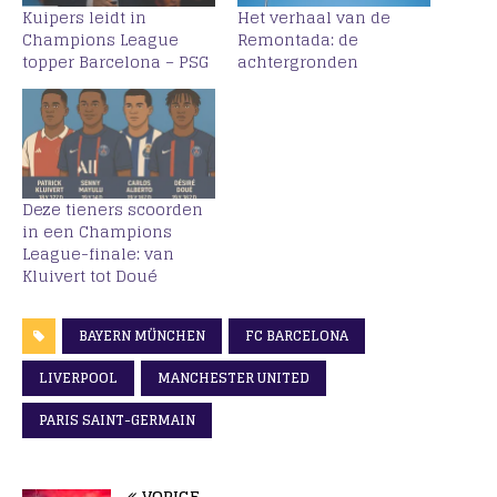
Kuipers leidt in
Het verhaal van de
Champions League
Remontada: de
topper Barcelona – PSG
achtergronden
Deze tieners scoorden
in een Champions
League-finale: van
Kluivert tot Doué
BAYERN MÜNCHEN
FC BARCELONA
LIVERPOOL
MANCHESTER UNITED
PARIS SAINT-GERMAIN
VORIGE