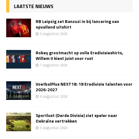
LAATSTE NIEUWS
RB Leipzig zet Banzuzi in bij lancering van
opvallend uitshirt
8 augustus 2026
Robey grootmacht op volle Eredivisieshirts,
Willem II kiest juist voor rust
7 augustus 2026
VoetbalPlus NEXT18: 18 Eredivisie talenten voor
2026-2027
6 augustus 2026
Sportlust (Derde Divisie) ziet speler naar
Oekraïne vertrekken
5 augustus 2026