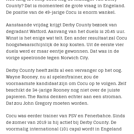
County? Dat is momenteel de grote vraag in Engeland.
De positie van de 49-jarige Cocu is enorm wankel.
Aanstaande vrijdag krijgt Derby County bezoek van
degradant Watford. Aanvang van het duels is 20.45 uur.
Winst is het enige wat telt. Een ander resultaat zal Cocu
hoogstwaarschijnlijk de kop kosten. Uit de eerste vier
duels werd er maar eentje gewonnen. Dat was in de
vorige speelronde tegen Norwich City.
Derby County heeft zelfs al een vervanger op het oog.
Wayne Rooney, nu al speler/trainer, zou de
voornaamste kandidaat zijn om Cocu op te volgen. Zelf
beschikt de 34-jarige Rooney nog niet over de juiste
papieren. The Rams denken echter aan een stroman.
Dat zou John Gregory moeten worden.
Cocu was eerder trainer van PSV en Fenerbahce. Sinds
de zomer van 2019 is hij actief bij Derby County. De
voormalig international (101 caps) wordt in Engeland