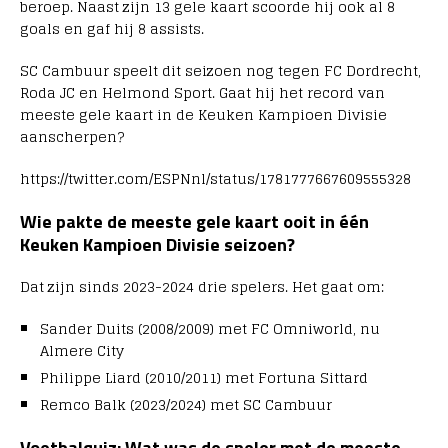
beroep. Naast zijn 13 gele kaart scoorde hij ook al 8
goals en gaf hij 8 assists.
SC Cambuur speelt dit seizoen nog tegen FC Dordrecht,
Roda JC en Helmond Sport. Gaat hij het record van
meeste gele kaart in de Keuken Kampioen Divisie
aanscherpen?
https://twitter.com/ESPNnl/status/1781777667609555328
Wie pakte de meeste gele kaart ooit in één
Keuken Kampioen Divisie seizoen?
Dat zijn sinds 2023-2024 drie spelers. Het gaat om:
Sander Duits (2008/2009) met FC Omniworld, nu
Almere City
Philippe Liard (2010/2011) met Fortuna Sittard
Remco Balk (2023/2024) met SC Cambuur
Voetbalquiz: Wat was de speler met de meeste