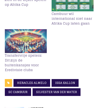
op Afrika Cup
Cambuur wil
international niet naar
Afrika Cup laten gaan
Transfervrije spelers:
Dit zijn de
buitenkansjes voor
Eredivisie clubs
HERACLES ALMELO
ISSA KALLON
SC CAMBUUR
SILVESTER VAN DER WATER