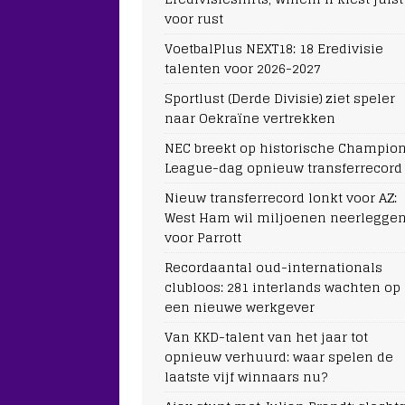
voor rust
VoetbalPlus NEXT18: 18 Eredivisie
talenten voor 2026-2027
Sportlust (Derde Divisie) ziet speler
naar Oekraïne vertrekken
NEC breekt op historische Champio
League-dag opnieuw transferrecord
Nieuw transferrecord lonkt voor AZ:
West Ham wil miljoenen neerlegge
voor Parrott
Recordaantal oud-internationals
clubloos: 281 interlands wachten op
een nieuwe werkgever
Van KKD-talent van het jaar tot
opnieuw verhuurd: waar spelen de
laatste vijf winnaars nu?