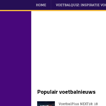
HOME
VOETBALQUIZ: INSPIRATIE V
Populair voetbalnieuws
VoetbalPlus NEXT18: 18