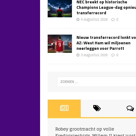
NEC breekt op historische
Champions League-dag opnie
transferrecord
4 augustus 2026
0
Nieuw transferrecord lonkt v
AZ: West Ham wil miljoenen
neerleggen voor Parrott
3 augustus 2026
0
Robey grootmacht op volle
Eredivisieshirts, Willem II kiest juist