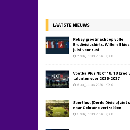
LAATSTE NIEUWS
Robey grootmacht op volle
Eredivisieshirts, Willem II kies
juist voor rust
7 augustus 2026
0
VoetbalPlus NEXT18: 18 Erediv
talenten voor 2026-2027
6 augustus 2026
0
Sportlust (Derde Divisie) ziet 
naar Oekraïne vertrekken
5 augustus 2026
0