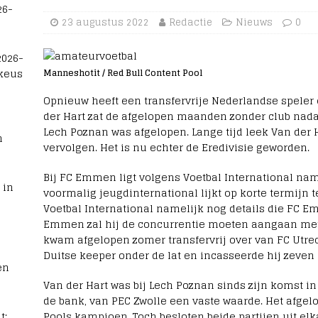
26-
23 augustus 2022
Redactie
Nieuws
0
2026-
 keus
Manneshotit / Red Bull Content Pool
Opnieuw heeft een transfervrije Nederlandse speler
der Hart zat de afgelopen maanden zonder club nadat 
Lech Poznan was afgelopen. Lange tijd leek Van der 
n
vervolgen. Het is nu echter de Eredivisie geworden.
Bij FC Emmen ligt volgens Voetbal International nam
 in
voormalig jeugdinternational lijkt op korte termijn 
Voetbal International namelijk nog details die FC E
Emmen zal hij de concurrentie moeten aangaan met 
kwam afgelopen zomer transfervrij over van FC Utrech
Duitse keeper onder de lat en incasseerde hij zeven 
en
Van der Hart was bij Lech Poznan sinds zijn komst in
de bank, van PEC Zwolle een vaste waarde. Het afgelo
t:
Pools kampioen. Toch besloten beide partijen uit el