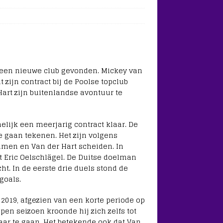
 een nieuwe club gevonden. Mickey van
zijn contract bij de Poolse topclub
Hart zijn buitenlandse avontuur te
elijk een meerjarig contract klaar. De
te gaan tekenen. Het zijn volgens
mmen en Van der Hart scheiden. In
Eric Oelschlägel. De Duitse doelman
t. In de eerste drie duels stond de
goals.
 2019, afgezien van een korte periode op
pen seizoen kroonde hij zich zelfs tot
kaar te gaan. Het betekende ook dat Van