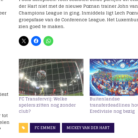
der Hart niet met de nieuwe Poznan trainer John va
eer
Champions League in ging. Inmiddels ligt Lech Pozn
groepsfase van de Conference League. Het Luxembu
zien goed te maken.
iest
FC Transfervrij: Welke
Buitenlandse
spelers zitten nog zonder
transferdeadlines h
club?
Eredivisie nog bezig
 tot
elen
FC EMMEN
MICKEY VAN DER HART
?