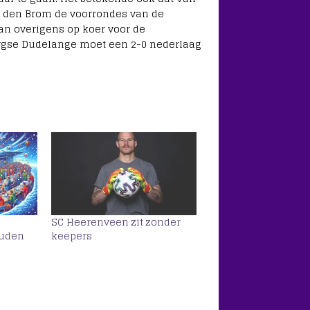
n den Brom de voorrondes van de
an overigens op koer voor de
rgse Dudelange moet een 2-0 nederlaag
SC Heerenveen zit zonder
ouden
keepers