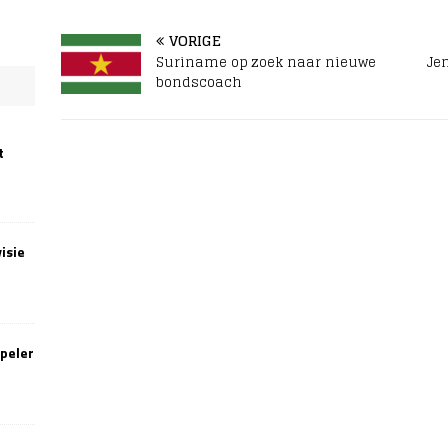
VORIGE
Suriname op zoek naar nieuwe
Jen
bondscoach
t
isie
speler