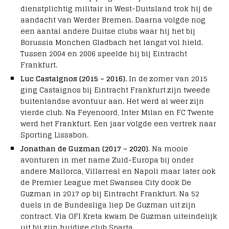
dienstplichtig militair in West-Duitsland trok hij de
aandacht van Werder Bremen. Daarna volgde nog
een aantal andere Duitse clubs waar hij het bij
Borussia Monchen Gladbach het langst vol hield.
Tussen 2004 en 2006 speelde hij bij Eintracht
Frankfurt.
Luc Castaignos (2015 – 2016).
In de zomer van 2015
ging Castaignos bij Eintracht Frankfurt zijn tweede
buitenlandse avontuur aan. Het werd al weer zijn
vierde club. Na Feyenoord, Inter Milan en FC Twente
werd het Frankfurt. Een jaar volgde een vertrek naar
Sporting Lissabon.
Jonathan de Guzman (2017 – 2020)
. Na mooie
avonturen in met name Zuid-Europa bij onder
andere Mallorca, Villarreal en Napoli maar later ook
de Premier League met Swansea City dook De
Guzman in 2017 op bij Eintracht Frankfurt. Na 52
duels in de Bundesliga liep De Guzman uit zijn
contract. Via OFI Kreta kwam De Guzman uiteindelijk
uit bij zijn huidige club Sparta.