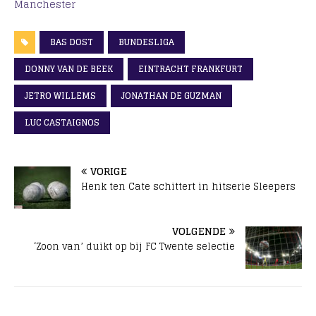
Manchester
BAS DOST
BUNDESLIGA
DONNY VAN DE BEEK
EINTRACHT FRANKFURT
JETRO WILLEMS
JONATHAN DE GUZMAN
LUC CASTAIGNOS
VORIGE
Henk ten Cate schittert in hitserie Sleepers
VOLGENDE
‘Zoon van’ duikt op bij FC Twente selectie