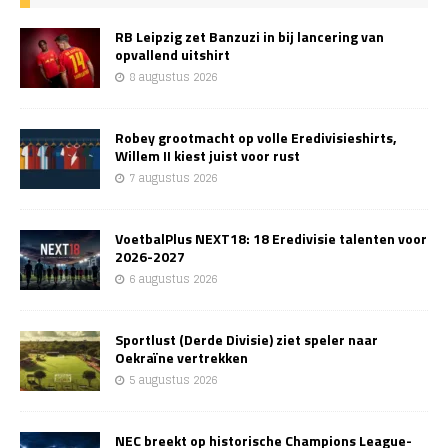
RB Leipzig zet Banzuzi in bij lancering van
opvallend uitshirt
8 augustus 2026
Robey grootmacht op volle Eredivisieshirts,
Willem II kiest juist voor rust
7 augustus 2026
VoetbalPlus NEXT18: 18 Eredivisie talenten voor
2026-2027
6 augustus 2026
Sportlust (Derde Divisie) ziet speler naar
Oekraïne vertrekken
5 augustus 2026
NEC breekt op historische Champions League-