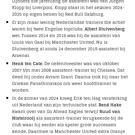
Lijnders die jarenlang de assistent was van Jurgen
Klopp bij Liverpool. Klopp staat in het seizoen 2024-
2025 op eigen benen bij Red Bull Salzburg.
Er zijn maar weinig Nederlandse trainers die actief
waren bij twee Engelse topclubs.
Albert Stuivenberg
wel. Tussen 2014 en 2016 was hij de assistent van
Louis van Gaal bij Manchester United. Nu is
Stuivenberg al sinds 24 december 2019 assistent bij
Arsenal.
Henk ten Cate
. De oefenmeester was van oktober
2007 t/m mei 2008 assistent-trainer bij Chelsea. Dat
deed hij onder Avram Grant. Daarna trok hij naar het
Griekse Panathinaikos om weer hoofdtrainer te
worden.
In de zomer van 2024 kreeg Erik ten Hag versterking
uit Nederland van zijn technische staf.
René Hake
kwam over van Go Ahead Eagles terwijl
Ruud van
Nistelrooij
als assistent-trainer terugkeerde bij de
club waar hij eerder als speler grote successen
kende. Daarmee is Manchester United extra Oranje