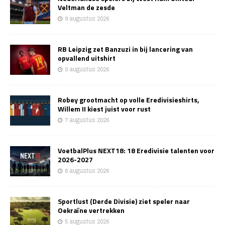
Veltman de zesde
9 augustus 2026
RB Leipzig zet Banzuzi in bij lancering van
opvallend uitshirt
8 augustus 2026
Robey grootmacht op volle Eredivisieshirts,
Willem II kiest juist voor rust
7 augustus 2026
VoetbalPlus NEXT18: 18 Eredivisie talenten voor
2026-2027
6 augustus 2026
Sportlust (Derde Divisie) ziet speler naar
Oekraïne vertrekken
5 augustus 2026