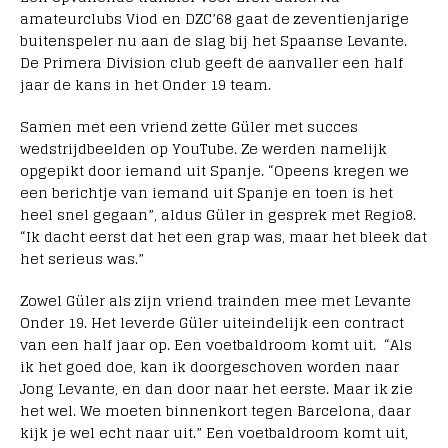
amateurclubs Viod en DZC’68 gaat de zeventienjarige
buitenspeler nu aan de slag bij het Spaanse Levante.
De Primera Division club geeft de aanvaller een half
jaar de kans in het Onder 19 team.
Samen met een vriend zette Güler met succes
wedstrijdbeelden op YouTube. Ze werden namelijk
opgepikt door iemand uit Spanje. “Opeens kregen we
een berichtje van iemand uit Spanje en toen is het
heel snel gegaan”, aldus Güler in gesprek met Regio8.
“Ik dacht eerst dat het een grap was, maar het bleek dat
het serieus was.”
Zowel Güler als zijn vriend trainden mee met Levante
Onder 19. Het leverde Güler uiteindelijk een contract
van een half jaar op. Een voetbaldroom komt uit. “Als
ik het goed doe, kan ik doorgeschoven worden naar
Jong Levante, en dan door naar het eerste. Maar ik zie
het wel. We moeten binnenkort tegen Barcelona, daar
kijk je wel echt naar uit.” Een voetbaldroom komt uit,