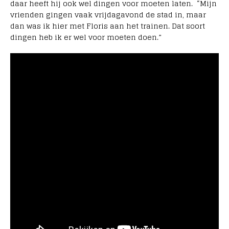
daar heeft hij ook wel dingen voor moeten laten. “Mijn
vrienden gingen vaak vrijdagavond de stad in, maar
dan was ik hier met Floris aan het trainen. Dat soort
dingen heb ik er wel voor moeten doen.”