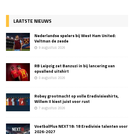
LAATSTE NIEUWS
Nederlandse spelers bij West Ham United:
Veltman de zesde
9 augustus 2026
RB Leipzig zet Banzuzi in bij lancering van
opvallend uitshirt
8 augustus 2026
Robey grootmacht op volle Eredivisieshirts,
Willem II kiest juist voor rust
7 augustus 2026
VoetbalPlus NEXT18: 18 Eredivisie talenten voor
2026-2027