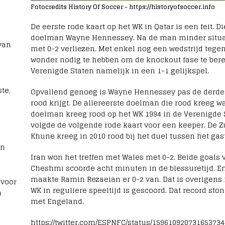
Fotocredits History Of Soccer - https://historyofsoccer.info
De eerste rode kaart op het WK in Qatar is een feit. D
doelman Wayne Hennessey. Na de man minder situati
van
met 0-2 verliezen. Met enkel nog een wedstrijd tegen
wonder nodig te hebben om de knockout fase te bere
Verenigde Staten namelijk in een 1-1 gelijkspel.
te,
Opvallend genoeg is Wayne Hennessey pas de derde 
rood krijgt. De allereerste doelman die rood kreeg w
doelman kreeg rood op het WK 1994 in de Verenigde 
volgde de volgende rode kaart voor een keeper. De
Khune kreeg in 2010 rood bij het duel tussen het ga
rn
Iran won het treffen met Wales met 0-2. Beide goals v
Cheshmi scoorde acht minuten in de blessuretijd. En
maakte Ramin Rezaeian er 0-2 van. Dat is overigens
 voor
WK in reguliere speeltijd is gescoord. Dat record sto
n
met Engeland.
https://twitter.com/ESPNFC/status/159610920731653734