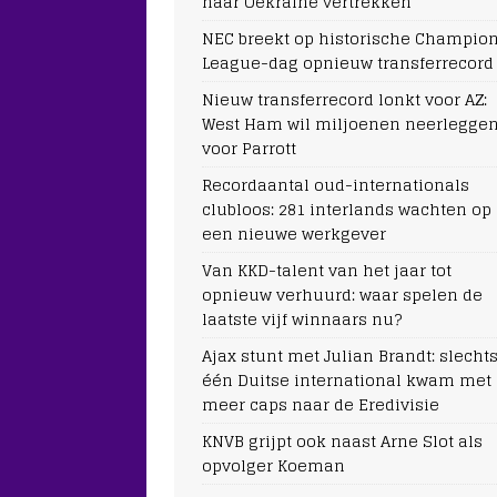
naar Oekraïne vertrekken
NEC breekt op historische Champio
League-dag opnieuw transferrecord
Nieuw transferrecord lonkt voor AZ:
West Ham wil miljoenen neerlegge
voor Parrott
Recordaantal oud-internationals
clubloos: 281 interlands wachten op
een nieuwe werkgever
Van KKD-talent van het jaar tot
opnieuw verhuurd: waar spelen de
laatste vijf winnaars nu?
Ajax stunt met Julian Brandt: slecht
één Duitse international kwam met
meer caps naar de Eredivisie
KNVB grijpt ook naast Arne Slot als
opvolger Koeman