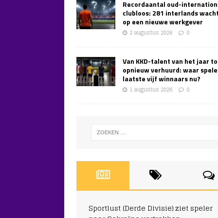
Recordaantal oud-internation
clubloos: 281 interlands wach
op een nieuwe werkgever
2 augustus 2026
0
Van KKD-talent van het jaar to
opnieuw verhuurd: waar spele
laatste vijf winnaars nu?
1 augustus 2026
0
Sportlust (Derde Divisie) ziet speler