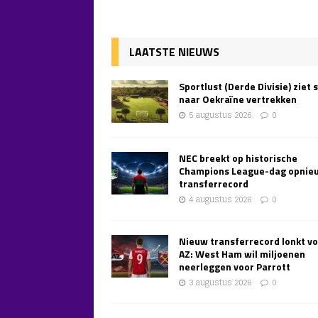
LAATSTE NIEUWS
Sportlust (Derde Divisie) ziet 
naar Oekraïne vertrekken
5 augustus 2026
0
NEC breekt op historische
Champions League-dag opnie
transferrecord
4 augustus 2026
0
Nieuw transferrecord lonkt v
AZ: West Ham wil miljoenen
neerleggen voor Parrott
3 augustus 2026
0