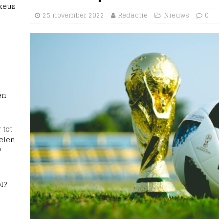
 keus
25 november 2022
Redactie
Nieuws
0
en
 tot
elen
?
l?