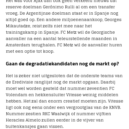
Het was voor Ajax dan ook geen verkeerd nieuws dat
reserve doelman Gerónimo Rulli al om een transfer
vroeg. De Argentijnse doelman staat er in Spanje nog
altijd goed op. Een andere miljoenenaankoop, Georges
Mikautadze, reist zelfs niet mee naar het
trainingskamp in Spanje. FC Metz wil de Georgische
aanvaller na een aantal teleurstellende maanden in
Amsterdam terughalen. FC Metz wil de aanvaller huren
met een optie tot koop.
Gaan de degradatiekandidaten nog de markt op?
Het is zeker niet uitgesloten dat de onderste teams van
de Eredivisie ranglijst nog de markt opgaan. Daarbij
moet wel worden gesteld dat nummer zeventien FC
Volendam en hekkensluiter Vitesse weinig middelen
hebben. Het zal dan enorm creatief moeten zijn. Vitesse
ligt ook nog eens onder een vergrootglas van de KNVB.
Nummer zestien RKC Waalwijk of nummer vijftien
Heracles Almelo zullen eerder in de vijver van
buitenkansjes gaan vissen.