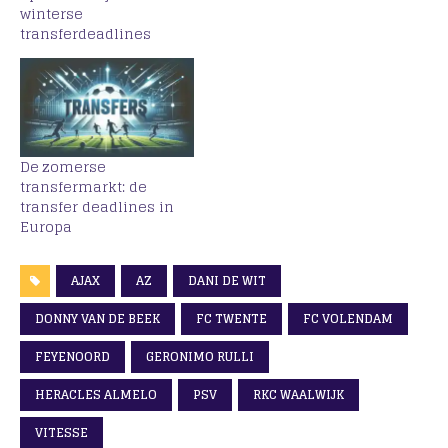
winterse
transferdeadlines
De zomerse
transfermarkt: de
transfer deadlines in
Europa
AJAX
AZ
DANI DE WIT
DONNY VAN DE BEEK
FC TWENTE
FC VOLENDAM
FEYENOORD
GERONIMO RULLI
HERACLES ALMELO
PSV
RKC WAALWIJK
VITESSE