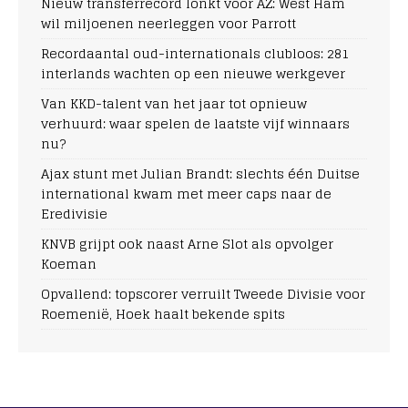
Nieuw transferrecord lonkt voor AZ: West Ham
wil miljoenen neerleggen voor Parrott
Recordaantal oud-internationals clubloos: 281
interlands wachten op een nieuwe werkgever
Van KKD-talent van het jaar tot opnieuw
verhuurd: waar spelen de laatste vijf winnaars
nu?
Ajax stunt met Julian Brandt: slechts één Duitse
international kwam met meer caps naar de
Eredivisie
KNVB grijpt ook naast Arne Slot als opvolger
Koeman
Opvallend: topscorer verruilt Tweede Divisie voor
Roemenië, Hoek haalt bekende spits